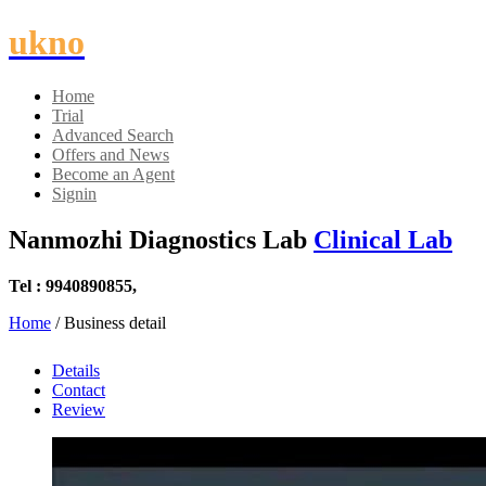
ukno
Home
Trial
Advanced Search
Offers and News
Become an Agent
Signin
Nanmozhi Diagnostics Lab
Clinical Lab
Tel : 9940890855,
Home
/ Business detail
Details
Contact
Review