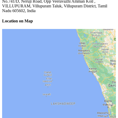
No.741/D, Neruji Road, Opp Veeravazhi Amman Koil ,
VILLUPURAM, Villupuram Taluk, Villupuram District, Tamil
Nadu 605602, India
Location on Map